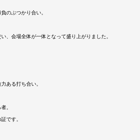
勝負のぶつかり合い。
。
交い、会場全体が一体となって盛り上がりました。
迫力ある打ち合い。
る者。
の証です。