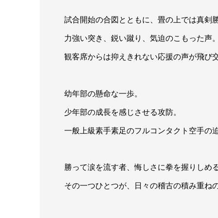
試合開始の合図とともに、畳の上では真剣
力強い突き、鋭い蹴り、気迫のこもった声
観客席からは抑えきれない応援の声が飛び
幼年部の懸命な一歩。
少年部の成長を感じさせる攻防。
一般上級素手素足のフルコンタクト空手の
勝って涙を流す者、悔しさに拳を握りしめ
その一つひとつが、日々の稽古の積み重ね