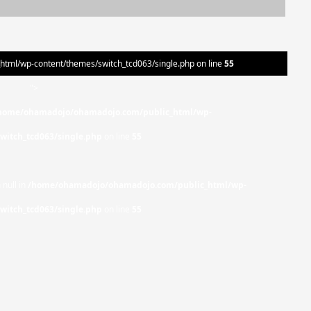
ml/wp-content/themes/switch_tcd063/single.php on line
55
">
home/ohamadojo/ohamadojo.com/public_html/wp-
witch_tcd063/single.php
on line
55
 null in
/home/ohamadojo/ohamadojo.com/public_html/wp-
witch_tcd063/single.php
on line
55