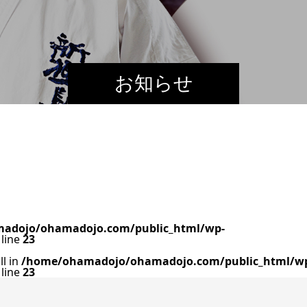
お知らせ
adojo/ohamadojo.com/public_html/wp-
line
23
ll in
/home/ohamadojo/ohamadojo.com/public_html/w
line
23