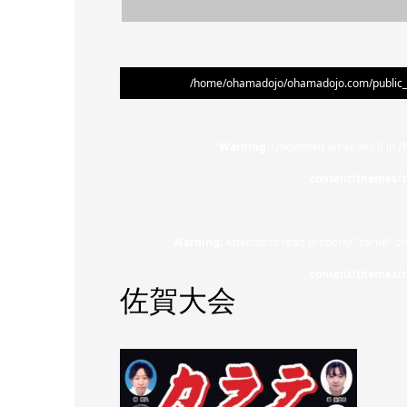
/home/ohamadojo/ohamadojo.com/public_ht
Warning
: Undefined array key 0 in
/
content/themes/s
Warning
: Attempt to read property "name" on
content/themes/s
佐賀大会