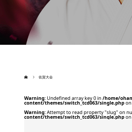
佐賀大会
Warning
: Undefined array key 0 in
/home/oham
content/themes/switch_tcd063/single.php
on 
Warning
: Attempt to read property "slug" on nu
content/themes/switch_tcd063/single.php
on 