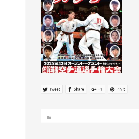
Tweet
Share
+1
Pin it