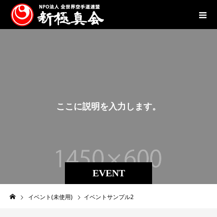
こ
こ
に
説
明
を
入
力
し
ま
す
。
こ
EVENT
イベント(未使用)
イベントサンプル2