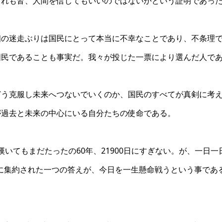
これも皆、人間を信じてもいいのではないかという証明であっ
相の迷走ぶりは国民にとって本当に不幸なことであり、不条理
国民であることも事実だ。我々が投じた一票により選んだ人で
どう克服し未来へつないでいくのか、国民のすべてが真剣に考
が過去と未来の中心にいる自分たちの使命である。
と嘆いてもまだたったの60年、21900日にすぎない。が、一
の中に集約された一つの答えが、今日を一生懸命戦うという事で